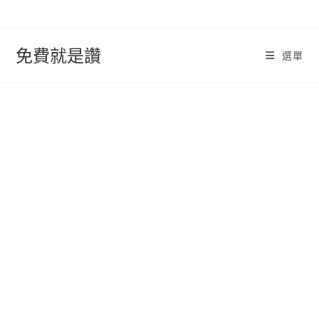
跳
轉
至
免費就是讚
選單
內
容