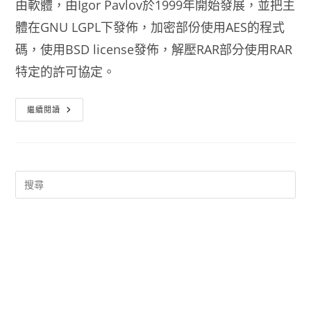
由軟體，由Igor Pavlov於1999年開始發展，並把主
體在GNU LGPL下發佈，加密部份使用AES的程式
碼，使用BSD license發佈，解壓RAR部分使用RAR
特定的許可協定。
7-
繼續閱讀
Zip
繁
體
中
文
版
下
載
點
7z
解
壓
縮
軟
體