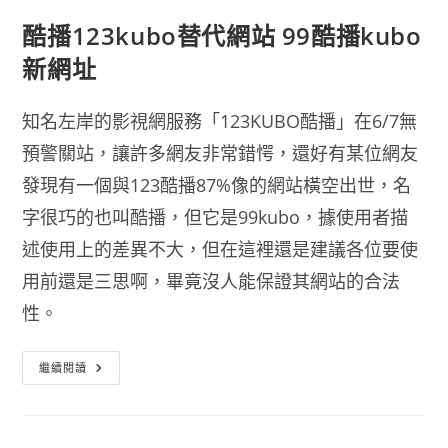
酷播123kubo替代網站 99酷播kubo
新網址
知名左岸的影視網服務「123KUBO酷播」在6/7無
預警關站，讓許多網友非常錯愕，還好有某位網友
發現有一個與123酷播87%像的網站橫空出世，名
字很巧的也叫酷播，但它是99kubo，據使用者描
述使用上的差異不大，但在這裡還是建議各位要使
用前還是三思啊，畢竟沒人能保證其網站的合法
性。
酷
繼續閱讀
播
123kubo
替
代
網