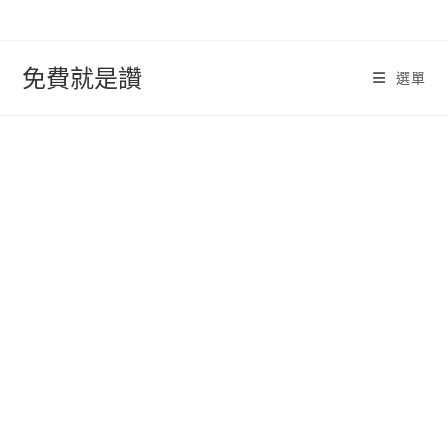
跳
轉
至
免費就是讚
選單
內
容