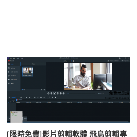
[限時免費]影片剪輯軟體 飛鳥剪輯專