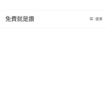
跳
轉
至
免費就是讚
選單
內
容