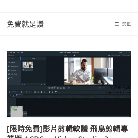
跳
轉
至
免費就是讚
選單
內
容
[限時免費]影片剪輯軟體 飛鳥剪輯專