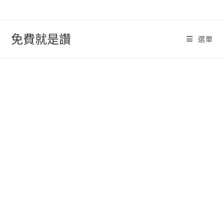
跳
轉
至
免費就是讚
選單
內
容