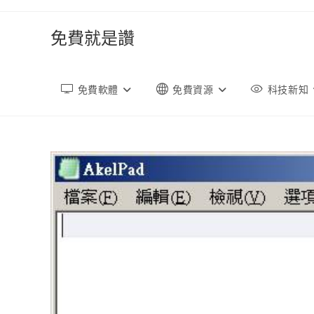
跳
轉
免費就是讚
至
內
容
免費軟體
免費資源
科技新知