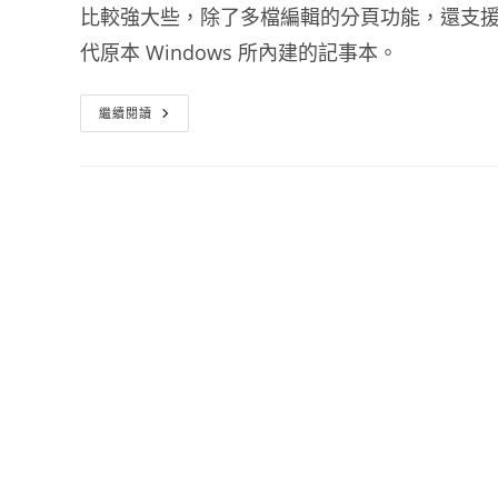
比較強大些，除了多檔編輯的分頁功能，還支援多
代原本 Windows 所內建的記事本。
記
繼續閱讀
事
本
軟
體
下
載
AkelPad