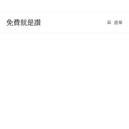
跳
轉
至
免費就是讚
選單
內
容