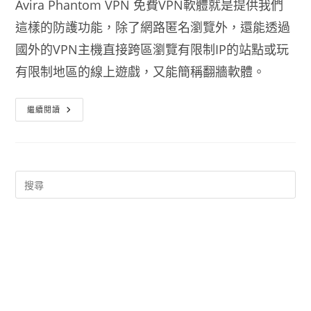
Avira Phantom VPN 免費VPN軟體就是提供我們
這樣的防護功能，除了網路匿名瀏覽外，還能透過
國外的VPN主機直接跨區瀏覽有限制IP的站點或玩
有限制地區的線上遊戲，又能簡稱翻牆軟體。
Avira
繼續閱讀
Phantom
VPN
輕
鬆
翻
牆
跨
區
瀏
覽
網
站
玩
遊
戲