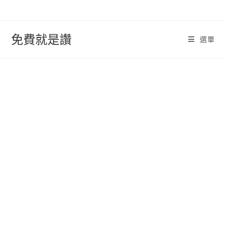
跳
轉
至
免費就是讚
選單
內
容