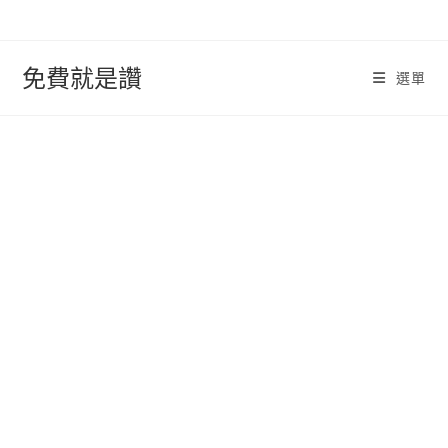
跳
轉
至
免費就是讚
選單
內
容