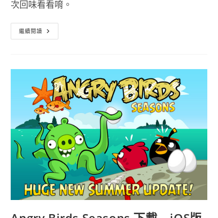
次回味看看唷。
Angry
繼續閱讀
Birds
Star
Wars
II
–
生
氣
鳥
星
際
大
戰
2
個
個
身
懷
絕
技
Angry Birds Seasons 下載 – iOS版