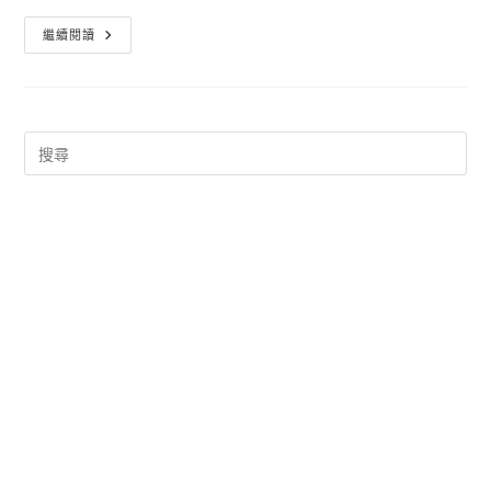
狂
繼續閱讀
野
飆
車
8
Ios
限
時
免
費
Asphalt
8:
Airborne
下
載