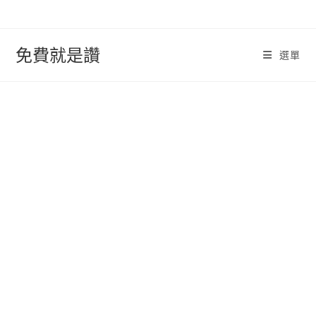
跳
轉
至
免費就是讚
選單
內
容