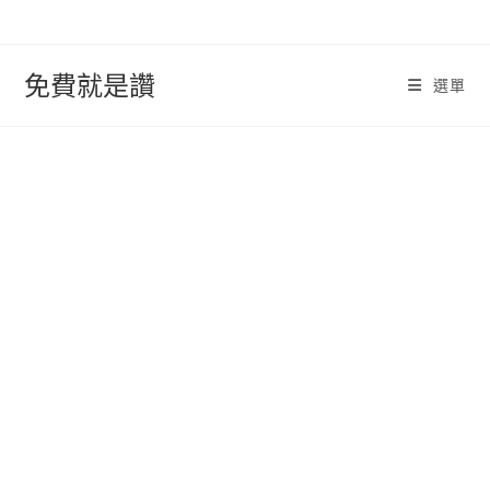
跳
轉
至
免費就是讚
選單
內
容