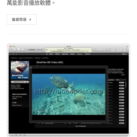
萬能影音播放軟體。
影
繼續閱讀
片
播
放
軟
體
PotPlayer
繁
體
中
文
版
下
載
免
安
裝
版