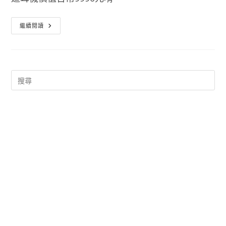
Apple
繼續閱讀
特
別
活
動
–
買
IPhone、
Macbook、
IMac
等
送
價
值
九
千
九
的
Beats
藍
芽
耳
罩
式
耳
機