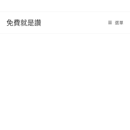
跳
轉
至
免費就是讚
選單
內
容