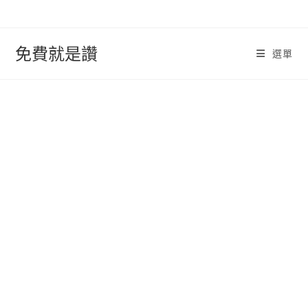
跳
轉
至
免費就是讚
選單
內
容