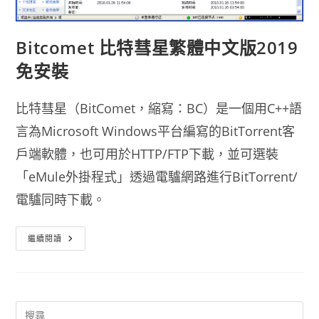
Bitcomet 比特彗星繁體中文版2019
免安裝
比特彗星（BitComet，縮寫：BC）是一個用C++語
言為Microsoft Windows平台編寫的BitTorrent客
戶端軟體，也可用於HTTP/FTP下載，並可選裝
「eMule外掛程式」透過電驢網路進行BitTorrent/
電驢同時下載。
Bitcomet
繼續閱讀
比
特
彗
星
繁
體
中
文