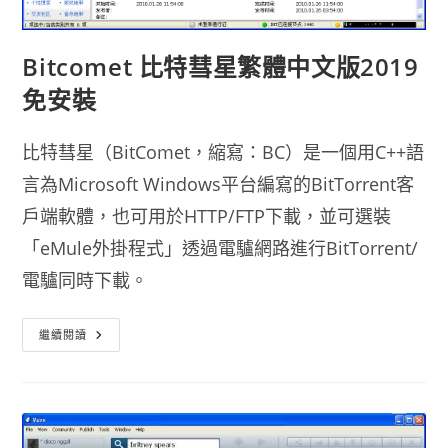
Bitcomet 比特彗星繁體中文版2019
免安裝
比特彗星（BitComet，縮寫：BC）是一個用C++語
言為Microsoft Windows平台編寫的BitTorrent客
戶端軟體，也可用於HTTP/FTP下載，並可選裝
「eMule外掛程式」透過電驢網路進行BitTorrent/
電驢同時下載。
Bitcomet
繼續閱讀
比
特
彗
星
繁
體
中
文