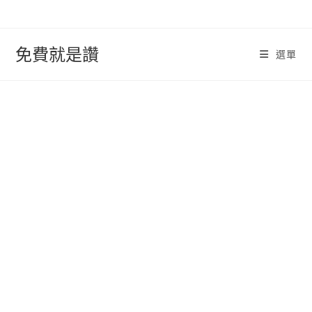
跳
轉
至
免費就是讚
選單
內
容