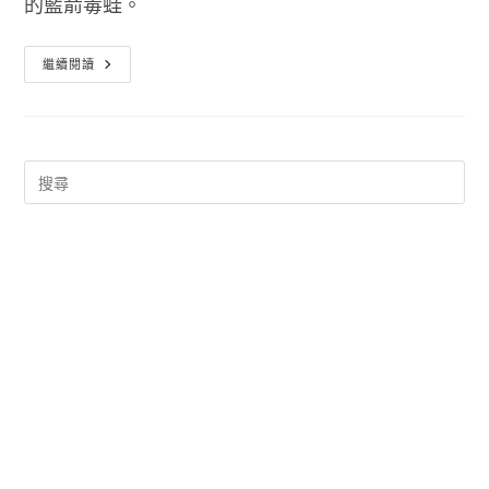
的藍箭毒蛙。
藍
繼續閱讀
箭
毒
蛙
Vuze
Bt
下
載
器