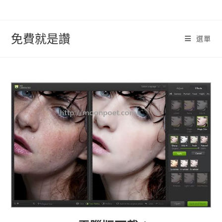
跳
轉
至
免費就是讚
選單
內
容