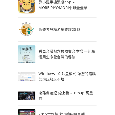
疊小雞手機遊戲app –
MORE!PIYOMORI小雞疊疊樂
高普考放榜名單查詢2018
看見台灣紀念放映會台中場 一起緬
懷用生命愛台灣的導演
Windows 10 沙盒模式 讓您的電腦
怎麼玩都玩不壞
東離劍遊紀 線上看 – 1080p 高畫
質
2015世界棒球12強網路直播