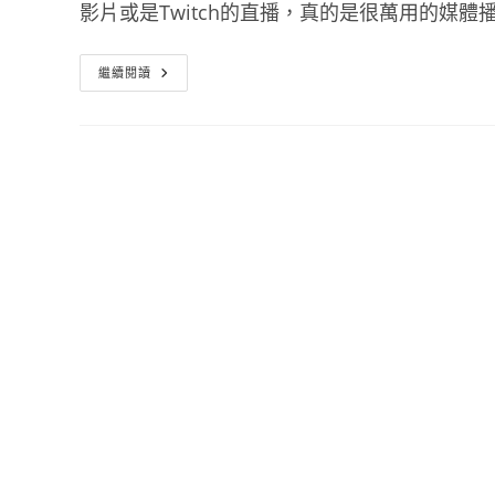
影片或是Twitch的直播，真的是很萬用的媒體
一
繼續閱讀
款
可
以
聽
廣
播
看
Youtube、
Twitch
的
CherryPlayer
櫻
桃
播
放
器
免
安
裝
中
文
版