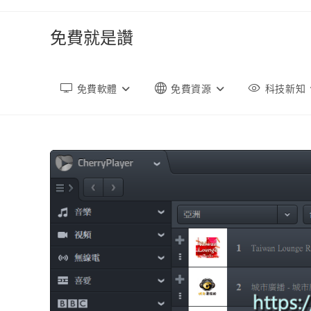
跳
轉
免費就是讚
至
內
容
免費軟體
免費資源
科技新知