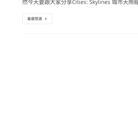
然今天要跟大家分享Cities: Skylines 城
Cities:
繼續閱讀
Skylines
城
市
天
際
線
免
費
下
載
模
擬
城
市
愛
好
者
可
別
錯
過