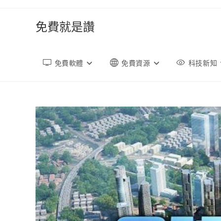
跳
轉
免費就是讚
至
內
容
免費軟體
免費資源
科技新知