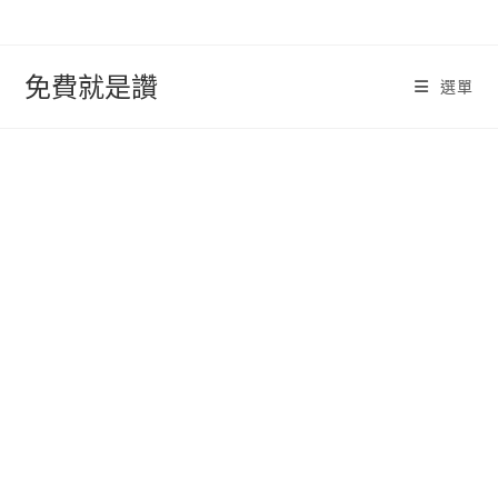
跳
轉
至
免費就是讚
選單
內
容