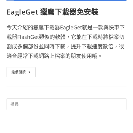
EagleGet 獵鷹下載器免安裝
今天介紹的獵鷹下載器EagleGet就是一款與快車下
載器FlashGet類似的軟體，它能在下載時將檔案切
割成多個部份並同時下載，提升下載速度數倍，很
適合經常下載網路上檔案的朋友使用哦。
EagleGet
繼續閱讀
獵
鷹
下
載
器
免
安
裝