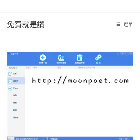
跳
轉
至
免費就是讚
選單
內
容