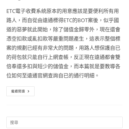
ETC電子收費系統原本的用意應該是要便利所有用
路人，而自從由遠通標得ETC的BOT案後，似乎國
道的惡夢就此開始，除了儲值金歸零外，現在還會
憑空扣款或亂扣款等嚴重問題產生，這表示整個標
案的規劃已經有非常大的問題，用路人想保護自已
的荷包就只能自行上網查帳，反正現在遠通都會雙
倍奉還多扣與短少的儲值金，而本篇就是要教導各
位如何至遠通官網查詢自已的通行明細。
Etag
繼續閱讀
明
細
查
詢
服
務
網
線
上