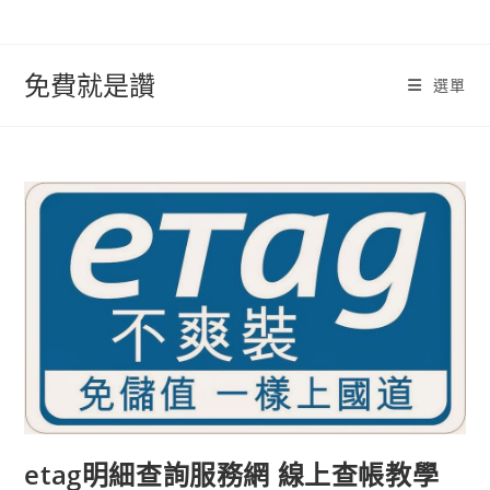
跳
轉
至
免費就是讚
選單
內
容
etag明細查詢服務網 線上查帳教學