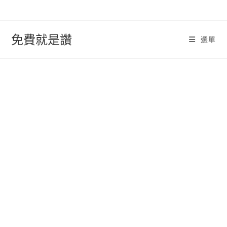
跳
轉
至
免費就是讚
選單
內
容