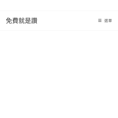
跳
轉
至
免費就是讚
選單
內
容