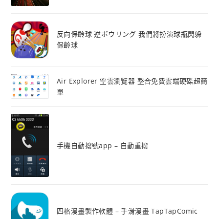
反向保齡球 逆ボウリング 我們將扮演球瓶閃躲
保齡球
Air Explorer 空雲瀏覽器 整合免費雲端硬碟超簡
單
手機自動撥號app – 自動重撥
四格漫畫製作軟體 – 手滑漫畫 TapTapComic