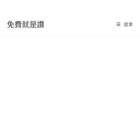
跳
轉
至
免費就是讚
選單
內
容