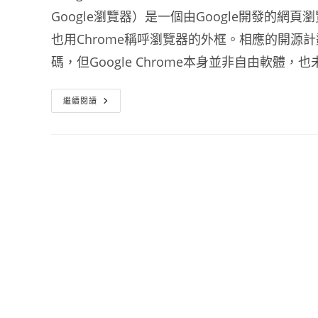
Google瀏覽器）是一個由Google開發的網
也用Chrome稱呼瀏覽器的外框。相應的開源計
碼，但Google Chrome本身並非自由軟體，
Google
繼續閱讀
Chrome
瀏
覽
器
下
載
最
新
穩
定
版