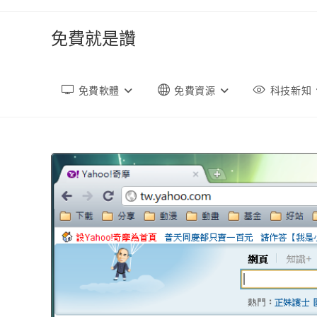
跳
轉
免費就是讚
至
內
容
免費軟體
免費資源
科技新知