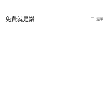
跳
轉
至
免費就是讚
選單
內
容