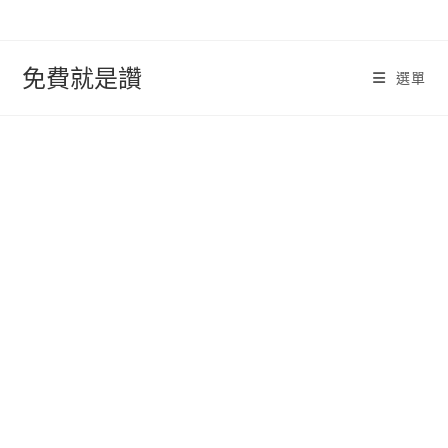
跳
轉
至
免費就是讚
選單
內
容