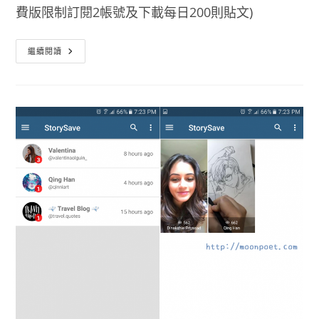
費版限制訂閱2帳號及下載每日200則貼文)
IG
繼續閱讀
備
份
工
具
4K
Stogram
免
費
Instagram
照
片、
影
片
批
次
下
載
工
具