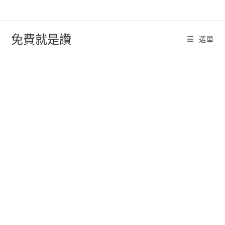
跳
轉
至
免費就是讚
選單
內
容