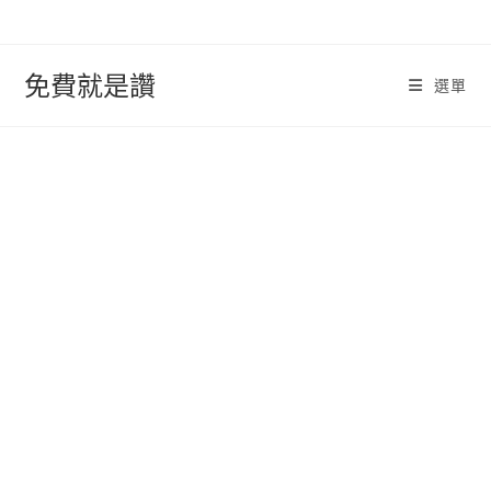
跳
轉
至
免費就是讚
選單
內
容