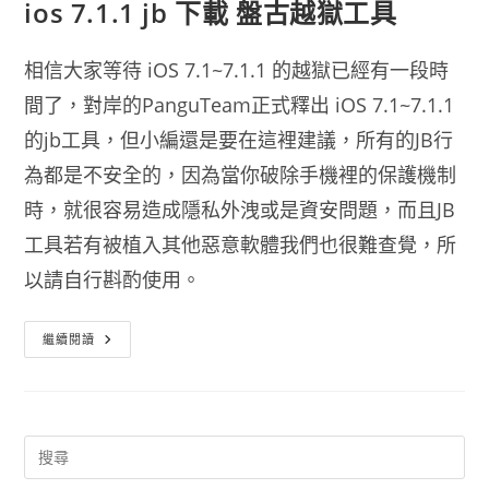
ios 7.1.1 jb 下載 盤古越獄工具
相信大家等待 iOS 7.1~7.1.1 的越獄已經有一段時
間了，對岸的PanguTeam正式釋出 iOS 7.1~7.1.1
的jb工具，但小編還是要在這裡建議，所有的JB行
為都是不安全的，因為當你破除手機裡的保護機制
時，就很容易造成隱私外洩或是資安問題，而且JB
工具若有被植入其他惡意軟體我們也很難查覺，所
以請自行斟酌使用。
Ios
繼續閱讀
7.1.1
Jb
下
載
盤
古
越
獄
工