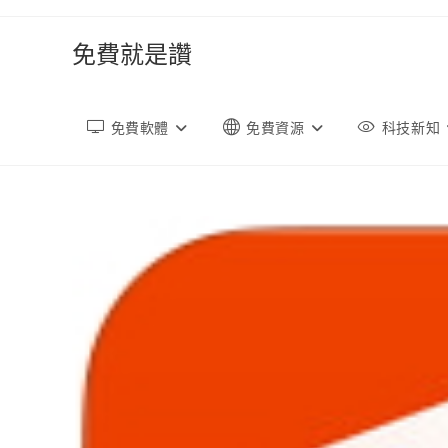
跳
轉
免費就是讚
至
內
容
免費軟體
免費資源
科技新知