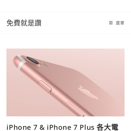
跳
轉
至
免費就是讚
選單
內
容
iPhone 7 & iPhone 7 Plus 各大電