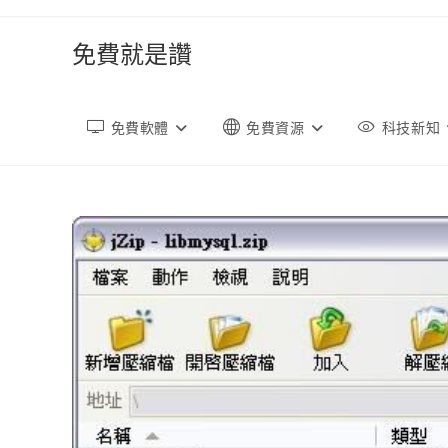
跳
轉
免費就是讚
至
內
容
免費軟體
免費資源
科技新知