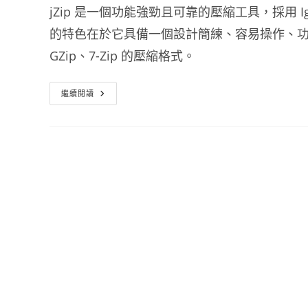
jZip 是一個功能強勁且可靠的壓縮工具，採用 Igor
的特色在於它具備一個設計簡練、容易操作、功能卻
GZip、7-Zip 的壓縮格式。
7z
繼續閱讀
解
壓
縮
軟
體
下
載
Jzip
中
文
版
下
載