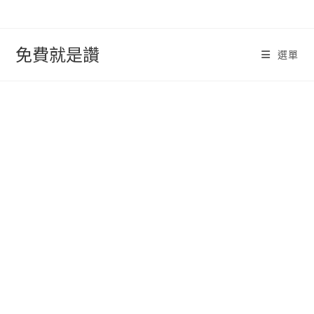
跳
轉
至
免費就是讚
選單
內
容