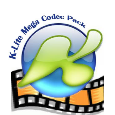
碼
器
K-
Lite
Mega
Codec
Pack
Full