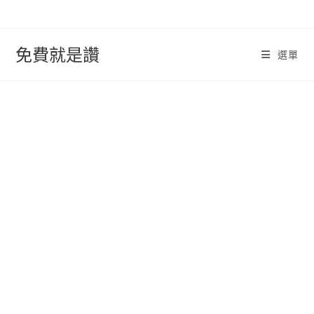
跳
轉
至
免費就是讚
選單
內
容