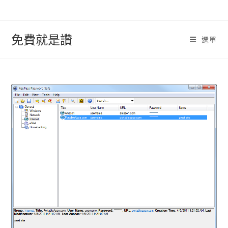
跳
轉
至
免費就是讚
選單
內
容