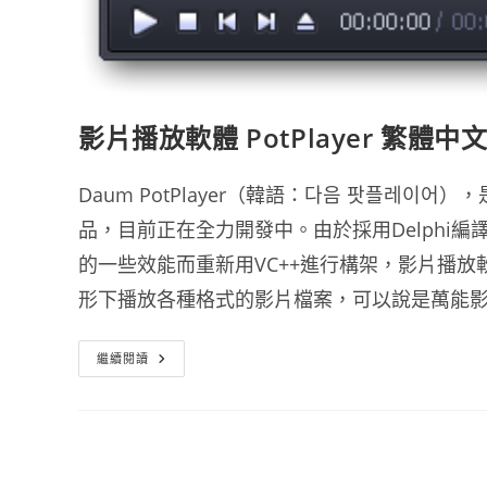
影片播放軟體 PotPlayer 繁體
Daum PotPlayer（韓語：다음 팟플레이어
品，目前正在全力開發中。由於採用Delphi編
的一些效能而重新用VC++進行構架，影片播放軟體
形下播放各種格式的影片檔案，可以說是萬能
影
繼續閱讀
片
播
放
軟
體
PotPlayer
繁
體