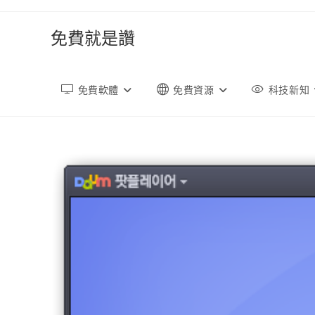
跳
轉
免費就是讚
至
內
容
免費軟體
免費資源
科技新知