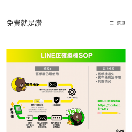
跳
轉
至
免費就是讚
選單
內
容