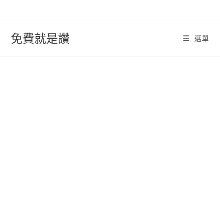
跳
轉
至
免費就是讚
選單
內
容