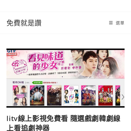
跳
轉
至
免費就是讚
選單
內
容
litv線上影視免費看 隨選戲劇韓劇線
上看追劇神器