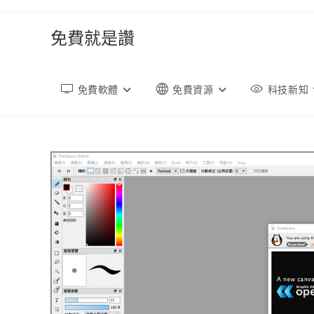
跳
轉
免費就是讚
至
內
容
免費軟體
免費資源
科技新知