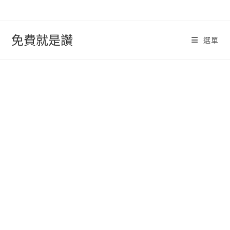
跳
轉
至
免費就是讚
選單
內
容