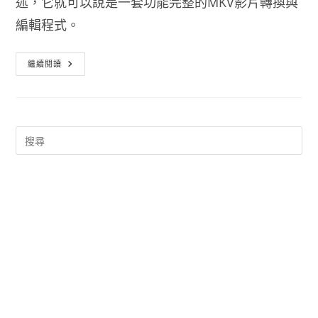
述，它就可以說是一套功能完整的MKV影片轉換與
編輯程式。
MKV
繼續閱讀
分
割、
合
併、
編
輯、
轉
檔
工
具
MKVToolNix
免
安
裝
版
下
載