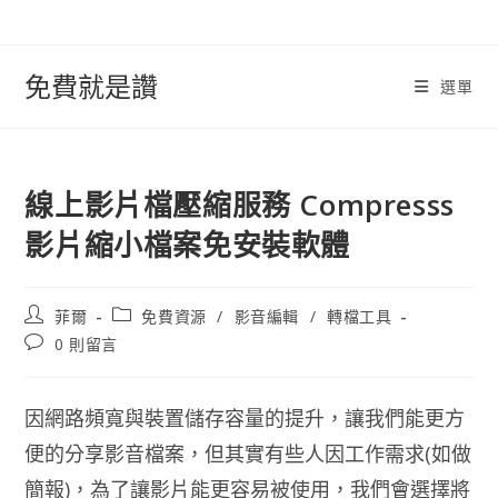
跳
轉
至
免費就是讚
選單
內
容
線上影片檔壓縮服務 Compresss
影片縮小檔案免安裝軟體
文
文
菲爾
免費資源
/
影音編輯
/
轉檔工具
章
章
文
0 則留言
作
類
章
者:
別:
評
論：
因網路頻寬與裝置儲存容量的提升，讓我們能更方
便的分享影音檔案，但其實有些人因工作需求(如做
簡報)，為了讓影片能更容易被使用，我們會選擇將