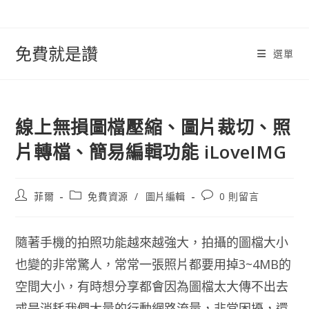
跳
轉
至
免費就是讚
選單
內
容
線上無損圖檔壓縮、圖片裁切、照
片轉檔、簡易編輯功能 iLoveIMG
文
文
文
菲爾
免費資源
/
圖片編輯
0 則留言
章
章
章
作
類
評
者:
別:
論：
隨著手機的拍照功能越來越強大，拍攝的圖檔大小
也變的非常驚人，常常一張照片都要用掉3~4MB的
空間大小，有時想分享都會因為圖檔太大傳不出去
或是消耗我們大量的行動網路流量，非常困擾，還