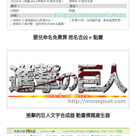
嬰兒命名免費算 姓名吉凶 e 點靈
進擊的巨人文字合成器 動畫標題產生器