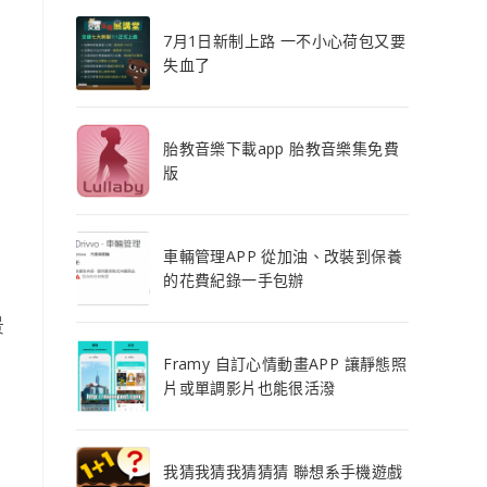
7月1日新制上路 一不小心荷包又要
失血了
胎教音樂下載app 胎教音樂集免費
版
車輛管理APP 從加油、改裝到保養
的花費紀錄一手包辦
景
Framy 自訂心情動畫APP 讓靜態照
片或單調影片也能很活潑
我猜我猜我猜猜猜 聯想系手機遊戲