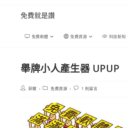
跳
轉
免費就是讚
至
內
容
免費軟體
免費資源
科技新知
舉牌小人產生器 UPUP
文
文
文
菲爾
免費資源
1 則留言
章
章
章
作
類
評
者:
別:
論：