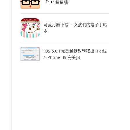
「1+1猜猜猜」
可愛月曆下載 – 女孩們的電子手帳
本
iOS 5.0.1完美越獄教學釋出 iPad2
/ iPhone 4S 完美JB