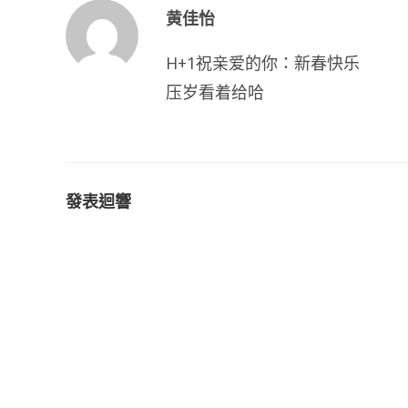
黄佳怡
H+1祝亲爱的你：新春快乐
压岁看着给哈
發表迴響