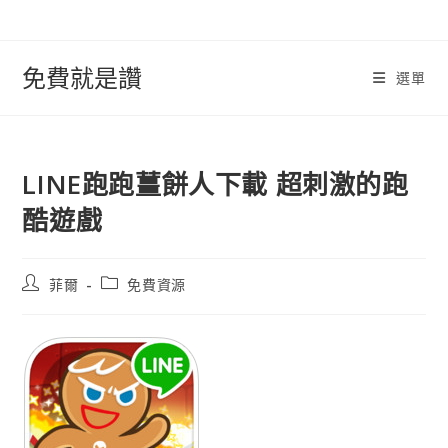
跳
轉
至
免費就是讚
選單
內
容
LINE跑跑薑餅人下載 超刺激的跑
酷遊戲
文
文
菲爾
免費資源
章
章
作
類
者:
別: