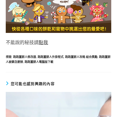
不能說的秘技請
點我
標籤
:
跑跑薑餅人修改器
,
跑跑薑餅人外掛程式
,
跑跑薑餅人攻略 組合獎勵
,
跑跑薑餅
人被鎖怎麼辦
,
跑跑薑餅人電腦版下載
您可能也感到興趣的內容