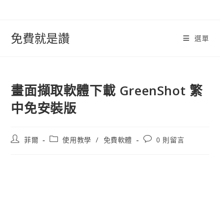
跳
轉
至
免費就是讚
選單
內
容
畫面擷取軟體下載 GreenShot 繁
中免安裝版
文
文
文
菲爾
使用教學
/
免費軟體
0 則留言
章
章
章
作
類
評
者:
別:
論：