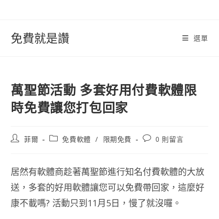
跳
轉
至
免費就是讚
選單
內
容
萬聖節活動 多套好用付費軟體限
時免費讓您打包回家
文
文
文
菲爾
免費軟體
/
限期免費
0 則留言
章
章
章
作
類
評
者:
別:
論：
居然有軟體商趁著萬聖節進行知名付費軟體的大放
送，多套的好用軟體讓您可以免費帶回家，這麼好
康不載嗎? 活動只到11月5日，慢了就沒囉。