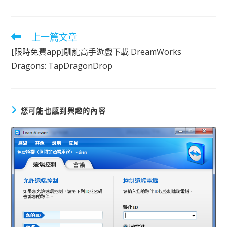
上一篇文章
閱
讀
[限時免費app]馴龍高手遊戲下載 DreamWorks
更
多
Dragons: TapDragonDrop
文
章
您可能也感到興趣的內容