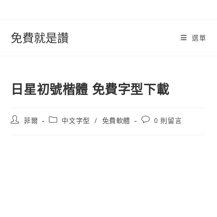
跳
轉
至
免費就是讚
選單
內
容
日星初號楷體 免費字型下載
文
文
文
菲爾
中文字型
/
免費軟體
0 則留言
章
章
章
作
類
評
者:
別:
論：