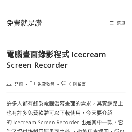
跳
轉
至
免費就是讚
選單
內
容
電腦畫面錄影程式 Icecream
Screen Recorder
文
文
文
菲爾
免費軟體
0 則留言
章
章
章
作
類
評
者:
別:
論：
許多人都有錄製電腦螢幕畫面的需求，其實網路上
也有許多免費軟體可以下載使用，今天要介紹
的 Icecream Screen Recorder 也是其中一款，它
除了提供錄製電腦畫面之外 ，也能用來擷圖，所以