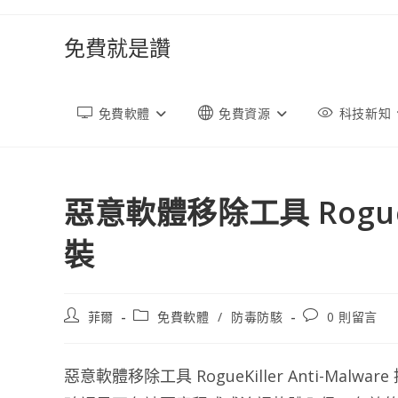
跳
轉
免費就是讚
至
內
容
免費軟體
免費資源
科技新知
惡意軟體移除工具 RogueKi
裝
文
文
文
菲爾
免費軟體
/
防毒防駭
0 則留言
章
章
章
作
類
評
者:
別:
論：
惡意軟體移除工具 RogueKiller Anti-M