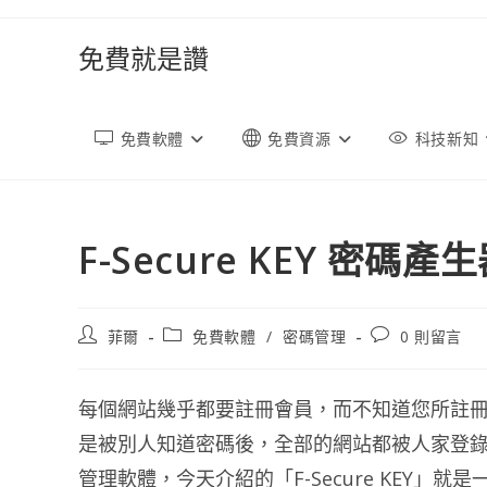
跳
轉
免費就是讚
至
內
容
免費軟體
免費資源
科技新知
F-Secure KEY 密碼
文
文
文
菲爾
免費軟體
/
密碼管理
0 則留言
章
章
章
作
類
評
者:
別:
論：
每個網站幾乎都要註冊會員，而不知道您所註冊
是被別人知道密碼後，全部的網站都被人家登
管理軟體，今天介紹的「F-Secure KEY